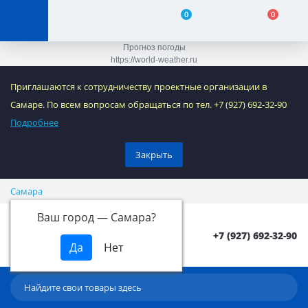
0
0
Прогноз погоды
https://world-weather.ru
Приглашаются к сотрудничеству проектные организации в
Самаре. По всем вопросам обращаться по тел. +7 (927) 692-32-90
Подробнее
Закрыть
Самара
Ваш город —
Самара
?
+7 (927) 692-32-90