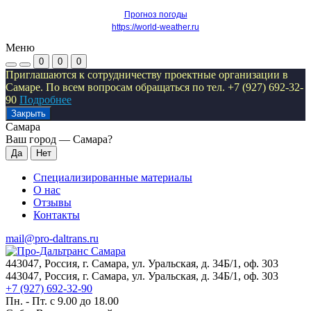
Прогноз погоды
https://world-weather.ru
Меню
0
0
0
Приглашаются к сотрудничеству проектные организации в
Самаре. По всем вопросам обращаться по тел. +7 (927) 692-32-
90
Подробнее
Закрыть
Самара
Ваш город —
Самара
?
Специализированные материалы
О нас
Отзывы
Контакты
mail@pro-daltrans.ru
443047, Россия, г. Самара, ул. Уральская, д. 34Б/1, оф. 303
443047, Россия, г. Самара, ул. Уральская, д. 34Б/1, оф. 303
+7 (927) 692-32-90
Пн. - Пт. с 9.00 до 18.00