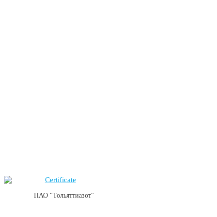
ПАО "Тольяттиазот"