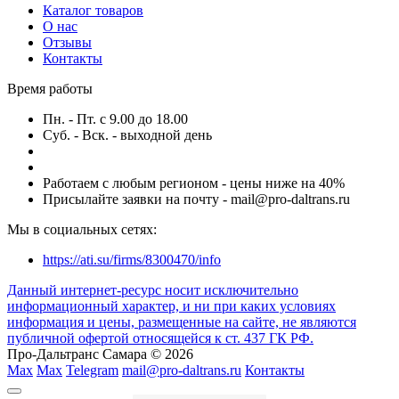
Каталог товаров
О нас
Отзывы
Контакты
Время работы
Пн. - Пт. с 9.00 до 18.00
Суб. - Вск. - выходной день
Работаем с любым регионом - цены ниже на 40%
Присылайте заявки на почту - mail@pro-daltrans.ru
Мы в социальных сетях:
https://ati.su/firms/8300470/info
Данный интернет-ресурс носит исключительно
информационный характер, и ни при каких условиях
информация и цены, размещенные на сайте, не являются
публичной офертой относящейся к ст. 437 ГК РФ.
Про-Дальтранс Самара © 2026
Max
Max
Telegram
mail@pro-daltrans.ru
Контакты