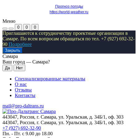
Прогноз погоды
https://world-weather.ru
Меню
0
0
0
Приглашаются к сотрудничеству проектные организации в
Самаре. По всем вопросам обращаться по тел. +7 (927) 692-32-
90
Подробнее
Закрыть
Самара
Ваш город —
Самара
?
Специализированные материалы
О нас
Отзывы
Контакты
mail@pro-daltrans.ru
443047, Россия, г. Самара, ул. Уральская, д. 34Б/1, оф. 303
443047, Россия, г. Самара, ул. Уральская, д. 34Б/1, оф. 303
+7 (927) 692-32-90
Пн. - Пт. с 9.00 до 18.00