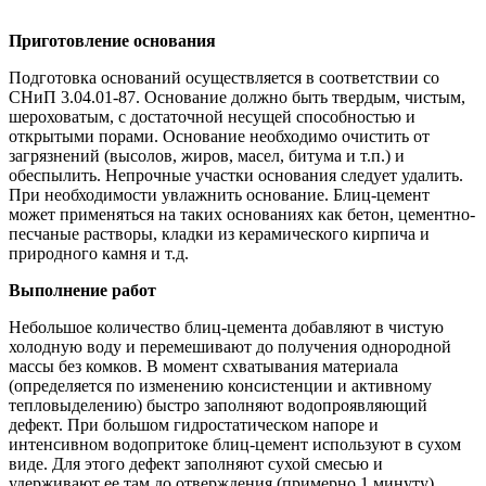
Приготовление основания
Подготовка оснований осуществляется в соответствии со
СНиП 3.04.01-87. Основание должно быть твердым, чистым,
шероховатым, с достаточной несущей способностью и
открытыми порами. Основание необходимо очистить от
загрязнений (высолов, жиров, масел, битума и т.п.) и
обеспылить. Непрочные участки основания следует удалить.
При необходимости увлажнить основание. Блиц-цемент
может применяться на таких основаниях как бетон, цементно-
песчаные растворы, кладки из керамического кирпича и
природного камня и т.д.
Выполнение работ
Небольшое количество блиц-цемента добавляют в чистую
холодную воду и перемешивают до получения однородной
массы без комков. В момент схватывания материала
(определяется по изменению консистенции и активному
тепловыделению) быстро заполняют водопроявляющий
дефект. При большом гидростатическом напоре и
интенсивном водопритоке блиц-цемент используют в сухом
виде. Для этого дефект заполняют сухой смесью и
удерживают ее там до отверждения (примерно 1 минуту).