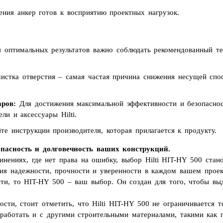
ния анкер готов к восприятию проектных нагрузок.
 оптимальных результатов важно соблюдать рекомендованный т
истка отверстия – самая частая причина снижения несущей спос
аров:
Для достижения максимальной эффективности и безопаснос
ли и аксессуары Hilti.
те инструкции производителя, которая прилагается к продукту.
зопасность и долговечность ваших конструкций.
инениях, где нет права на ошибку, выбор Hilti HIT-HY 500 ста
нтия надежности, прочности и уверенности в каждом вашем проек
сти, то HIT-HY 500 – ваш выбор. Он создан для того, чтобы вы
сти, стоит отметить, что Hilti HIT-HY 500 не ограничивается 
работать и с другими строительными материалами, такими как 