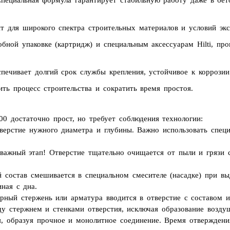
пециальная формула гарантирует стабильную работу даже в бет
 для широкого спектра строительных материалов и условий экс
бной упаковке (картридж) и специальным аксессуарам Hilti, пр
печивает долгий срок службы крепления, устойчивое к коррозии
ть процесс строительства и сократить время простоя.
00 достаточно прост, но требует соблюдения технологии:
верстие нужного диаметра и глубины. Важно использовать специ
важный этап! Отверстие тщательно очищается от пыли и грязи 
состав смешивается в специальном смесителе (насадке) при вы
ная с дна.
ный стержень или арматура вводится в отверстие с составом и
ду стержнем и стенками отверстия, исключая образование возду
, образуя прочное и монолитное соединение. Время отвержден