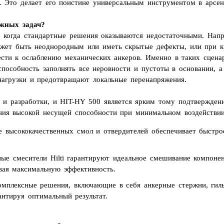
. Это делает его поистине универсальным инструментом в арсен
ожных задач?
и, когда стандартные решения оказываются недостаточными. На
может быть неоднородным или иметь скрытые дефекты, или при к
сти к ослаблению механических анкеров. Именно в таких сцена
пособность заполнять все неровности и пустоты в основании, а 
нагрузки и предотвращают локальные перенапряжения.
ия и разработки, и HIT-HY 500 является ярким тому подтвержден
ния высокой несущей способности при минимальном воздействии 
 высококачественных смол и отвердителей обеспечивает быстро
е смесители Hilti гарантируют идеальное смешивание компонен
вая максимальную эффективность.
комплексные решения, включающие в себя анкерные стержни, гил
антируя оптимальный результат.