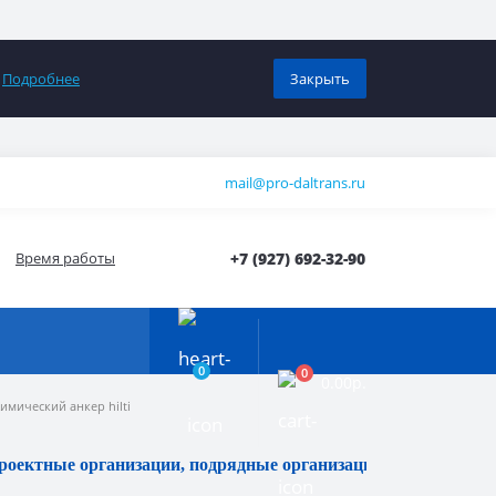
0
Подробнее
Закрыть
mail@pro-daltrans.ru
Время работы
+7 (927) 692-32-90
0
0
0.00р.
имический анкер hilti
роектные организации, подрядные организации и физические