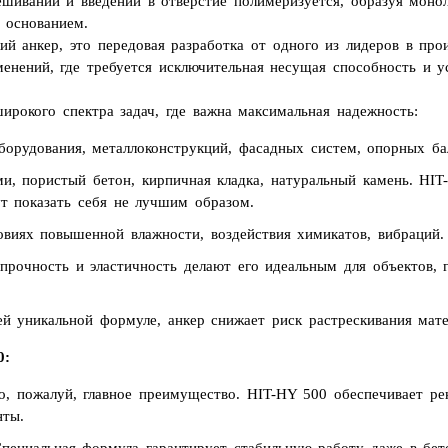
шивании и введении в отверстие полимеризуется, образуя моно
с основанием.
кий анкер, это передовая разработка от одного из лидеров в пр
енений, где требуется исключительная несущая способность и у
ирокого спектра задач, где важна максимальная надежность:
орудования, металлоконструкций, фасадных систем, опорных ба
, пористый бетон, кирпичная кладка, натуральный камень. HIT
ут показать себя не лучшим образом.
виях повышенной влажности, воздействия химикатов, вибраций.
рочность и эластичность делают его идеальным для объектов, 
й уникальной формуле, анкер снижает риск растрескивания мате
0:
, пожалуй, главное преимущество. HIT-HY 500 обеспечивает рек
нты.