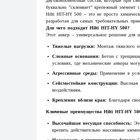
двухкомпонентный состав, который при сме
буквально "склеивает" крепежный элемент 
Hilti HIT-HY 500 – это не просто химичес
разработан для самых требовательных прим
Для чего подходит Hilti HIT-HY 500?
Этот анкер – универсальное решение для ш
Тяжелые нагрузки:
Монтаж тяжелого об
Сложные основания:
Бетон с трещинами
условиях, где механические анкеры мог
Агрессивные среды:
Применение в усло
Сейсмостойкие конструкции:
Высокая п
воздействиям.
Крепление вблизи края:
Благодаря свое
Ключевые преимущества Hilti HIT-HY 50
Высочайшая несущая способность:
Это
крепить действительно массивные элеме