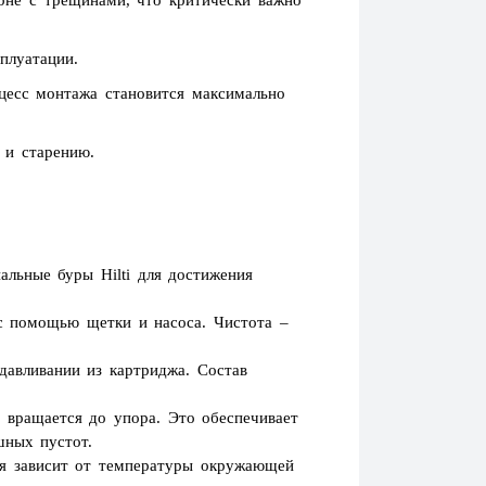
оне с трещинами, что критически важно
плуатации.
оцесс монтажа становится максимально
 и старению.
альные буры Hilti для достижения
с помощью щетки и насоса. Чистота –
давливании из картриджа. Состав
 вращается до упора. Это обеспечивает
шных пустот.
ия зависит от температуры окружающей