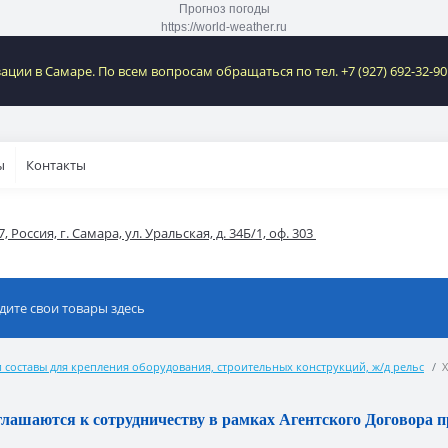
Прогноз погоды
https://world-weather.ru
ии в Самаре. По всем вопросам обращаться по тел. +7 (927) 692-32-9
ы
Контакты
, Россия, г. Самара, ул. Уральская, д. 34Б/1, оф. 303 
 составы для крепления оборудования, строительных конструкций, ж/д рельс
Х
лашаются к сотрудничеству в рамках Агентского Договора п