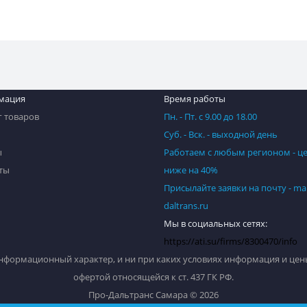
мация
Время работы
г товаров
Пн. - Пт. с 9.00 до 18.00
Суб. - Вск. - выходной день
ы
Работаем с любым регионом - ц
ты
ниже на 40%
Присылайте заявки на почту - ma
daltrans.ru
Мы в социальных сетях:
https://ati.su/firms/8300470/info
нформационный характер, и ни при каких условиях информация и цены
офертой относящейся к ст. 437 ГК РФ.
Про-Дальтранс Самара © 2026