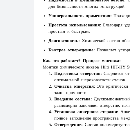
Надежность в трещиноватом бетоне:
С
для безопасности многих конструкций.
Универсальность применения:
Подходит
Простота использования:
Благодаря удо
простым и быстрым.
Долговечность:
Химический состав обес
Быстрое отверждение:
Позволяет ускори
Как это работает? Процесс монтажа:
Монтаж химического анкера Hilti HIT-HY 5
Подготовка отверстия:
Сверлится от
оптимальной шероховатости стенок.
Очистка отверстия:
Это критически 
залог прочности.
Введение состава:
Двухкомпонентный 
равномерно заполняет отверстие, начи
Установка анкерного стержня:
Анкер
полное заполнение пространства меж
Отверждение:
Состав полимеризуется