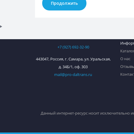
Продолжить
Инфор
+7 (927) 692-32-90
Катало
О нас
443047, Россия, г. Самара, ул. Уральская,
Отзыв
д. 34Б/1, оф. 303
Контак
mail@pro-daltrans.ru
Данный интернет-ресурс носит исключительно и