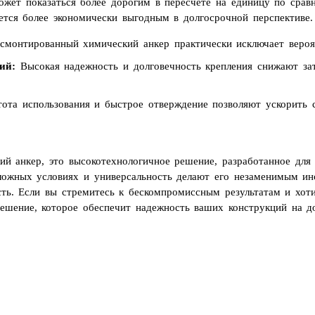
может показаться более дорогим в пересчете на единицу по сра
ается более экономически выгодным в долгосрочной перспективе. 
монтированный химический анкер практически исключает вероят
ий:
Высокая надежность и долговечность крепления снижают за
ота использования и быстрое отверждение позволяют ускорить с
кий анкер, это высокотехнологичное решение, разработанное для
сложных условиях и универсальность делают его незаменимым ин
ость. Если вы стремитесь к бескомпромиссным результатам и хот
решение, которое обеспечит надежность ваших конструкций на до