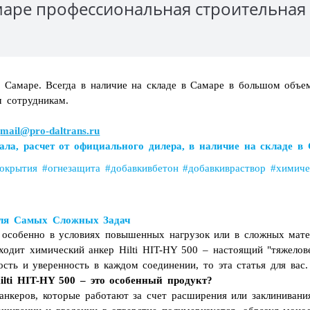
Самаре профессиональная строительная
в Самаре. Всегда в наличие на складе в Самаре в большом объе
м сотрудникам.
;
mail@pro-daltrans.ru
ала, расчет от официального дилера, в наличие на складе в
окрытия #огнезащита #добавкивбетон #добавкивраствор #химичес
 для Самых Сложных Задач
 особенно в условиях повышенных нагрузок или в сложных мате
ходит химический анкер Hilti HIT-HY 500 – настоящий "тяжело
сть и уверенность в каждом соединении, то эта статья для вас.
lti HIT-HY 500 – это особенный продукт?
нкеров, которые работают за счет расширения или заклинивания