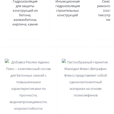
Гидроизоляция
Инъекционная
Смеси 
для защиты
гидроизоляция
ремонта б
конструкций из
строительных
(соста
бетона,
конструкций
тиксотро
железобетона,
типа
кирпича, камня
0