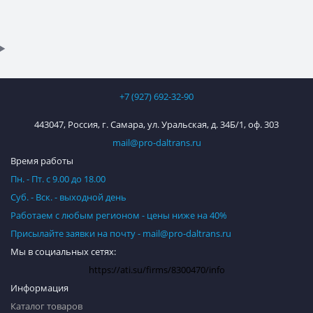
+7 (927) 692-32-90
443047, Россия, г. Самара, ул. Уральская, д. 34Б/1, оф. 303
mail@pro-daltrans.ru
Время работы
Пн. - Пт. с 9.00 до 18.00
Суб. - Вск. - выходной день
Работаем с любым регионом - цены ниже на 40%
Присылайте заявки на почту - mail@pro-daltrans.ru
Мы в социальных сетях:
https://ati.su/firms/8300470/info
Информация
Каталог товаров