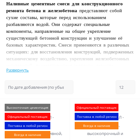
Наливные цементные смеси для конструкционного
ремонта бетона и железобетона
представляют собой
сухие составы, которые перед использованием
разбавляются водой. Они содержат специальные
компоненты, направленные на общее укрепление
существующей бетонной конструкции и улучшение её
базовых характеристик. Смеси применяются в различных
ситуациях: для восстановления конструкций, подверженных
механическому воздействию, укрепления железобетонных
конструкций, подвергнувшихся коррозии, ремонта
Развернуть
дорожного полотна и полов. В зависимости от состава
смеси могут быть однокомпонентными (цементными),
двухкомпонентными (эпоксидными) и многокомпонентными
(полиуретановыми жидкими). При выборе смеси следует
учитывать характер повреждения, его масштабы и условия
эксплуатации конструкции.
Высокоточная цементация
Официальный поставщик
Официальный поставщик
Поставка в любой регион
Наливные цементные смеси для конструкционного
ремонта бетона и железобетона обладают рядом
Поставка в любой регион
Всегда в наличие
преимуществ:
Всегда в наличие