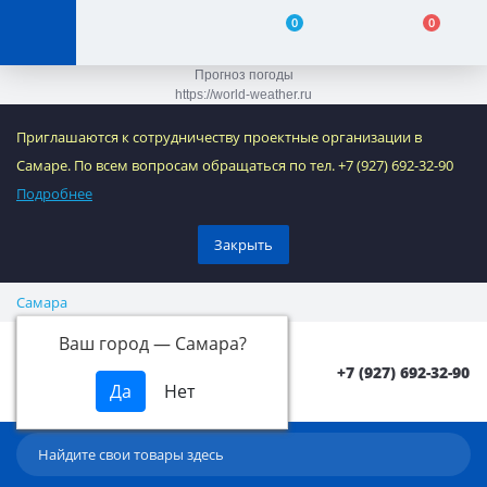
0
0
Прогноз погоды
https://world-weather.ru
Приглашаются к сотрудничеству проектные организации в
Самаре. По всем вопросам обращаться по тел. +7 (927) 692-32-90
Подробнее
Закрыть
Самара
Ваш город —
Самара
?
+7 (927) 692-32-90