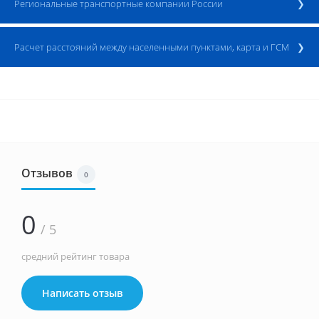
Региональные транспортные компании России
Расчет доставки ТК ДЕЛОВЫЕ ЛИНИИ
Расчет расстояний между населенными пунктами, карта и ГСМ
Отзывов
0
0
/ 5
средний рейтинг товара
Написать отзыв
Автодиспетчер.Ру