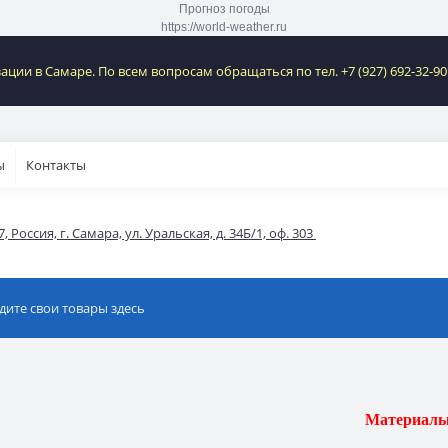
Прогноз погоды
https://world-weather.ru
ии в Самаре. По всем вопросам обращаться по тел. +7 (927) 692-32-9
ы
Контакты
, Россия, г. Самара, ул. Уральская, д. 34Б/1, оф. 303 
Материалы от ведущих з