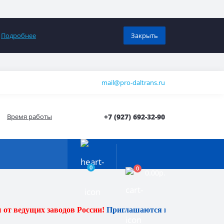
0
Подробнее
Закрыть
mail@pro-daltrans.ru
Время работы
+7 (927) 692-32-90
0
0
0.00р.
аводов России!
Приглашаются к сотрудничеству в рамках Аге