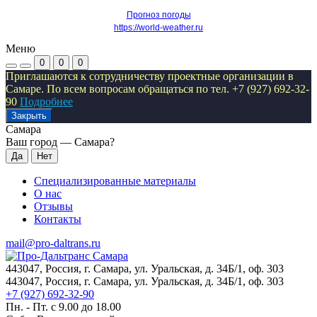
Прогноз погоды
https://world-weather.ru
Меню
0
0
0
Приглашаются к сотрудничеству проектные организации в
Самаре. По всем вопросам обращаться по тел. +7 (927) 692-32-
90
Подробнее
Закрыть
Самара
Ваш город —
Самара
?
Специализированные материалы
О нас
Отзывы
Контакты
mail@pro-daltrans.ru
443047, Россия, г. Самара, ул. Уральская, д. 34Б/1, оф. 303
443047, Россия, г. Самара, ул. Уральская, д. 34Б/1, оф. 303
+7 (927) 692-32-90
Пн. - Пт. с 9.00 до 18.00