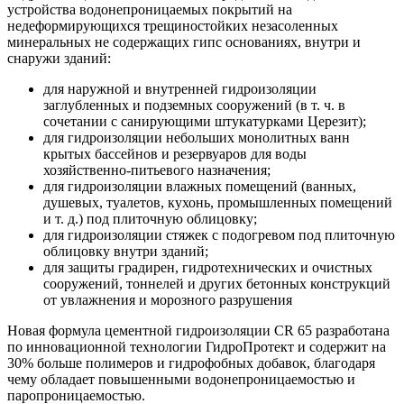
устройства водонепроницаемых покрытий на
недеформирующихся трещиностойких незасоленных
минеральных не содержащих гипс основаниях, внутри и
снаружи зданий:
для наружной и внутренней гидроизоляции
заглубленных и подземных сооружений (в т. ч. в
сочетании с санирующими штукатурками Церезит);
для гидроизоляции небольших монолитных ванн
крытых бассейнов и резервуаров для воды
хозяйственно-питьевого назначения;
для гидроизоляции влажных помещений (ванных,
душевых, туалетов, кухонь, промышленных помещений
и т. д.) под плиточную облицовку;
для гидроизоляции стяжек с подогревом под плиточную
облицовку внутри зданий;
для защиты градирен, гидротехнических и очистных
сооружений, тоннелей и других бетонных конструкций
от увлажнения и морозного разрушения
Новая формула цементной гидроизоляции CR 65 разработана
по инновационной технологии ГидроПротект и содержит на
30% больше полимеров и гидрофобных добавок, благодаря
чему обладает повышенными водонепроницаемостью и
паропроницаемостью.